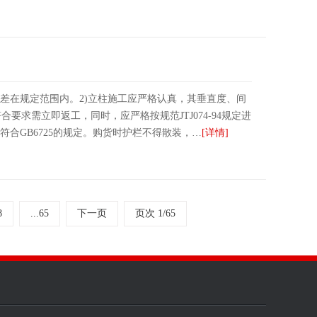
误差在规定范围内。2)立柱施工应严格认真，其垂直度、间
求需立即返工，同时，应严格按规范JTJ074-94规定进
符合GB6725的规定。购货时护栏不得散装，…
[详情]
8
...65
下一页
页次 1/65