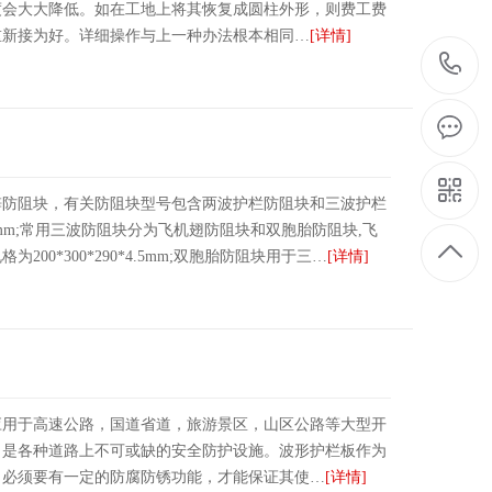
度会大大降低。如在工地上将其恢复成圆柱外形，则费工费
重新接为好。详细操作与上一种办法根本相同…
[详情]
锌防阻块，有关防阻块型号包含两波护栏防阻块和三波护栏
4.5mm;常用三波防阻块分为飞机翅防阻块和双胞胎防阻块,飞
0*300*290*4.5mm;双胞胎防阻块用于三…
[详情]
应用于高速公路，国道省道，旅游景区，山区公路等大型开
，是各种道路上不可或缺的安全防护设施。波形护栏板作为
，必须要有一定的防腐防锈功能，才能保证其使…
[详情]