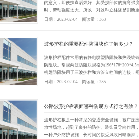
的意义，即便扶直后焊好，其受损部位的抗弯强
时，劳动强度太大。所以，对这种立柱还是割断
日期：2023-02-04 阅读量：363
波形护栏的重要配件防阻块你了解多少？
波形护栏配件常用的有静电喷塑防阻块和热浸镀
防阻块。常规两波防阻块规格为196*178*200*
机翅防阻块用于三波护栏和方管立柱间的连接，规格为20
日期：2023-02-04 阅读量：285
公路波形护栏表面哪种防腐方式行之有效？
波形护栏板是一种常见的交通安全设施，被广泛
放性场地，起到了良好的防护、装饰及导向作用
一种户外防护设施，长时间的接受风吹日晒雨淋